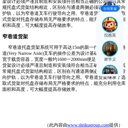
架设计必须严谨且制造和安装须符合相当正确的公差。与其常
规托盘式货架结构相近，区别在与通道两侧必须设置地面导向
在线客服
护轨，以为窄巷道叉车行驶导向之用。窄巷道货架继承了选取
式货架对托盘存储布局无严格要求的特点，能充分利用仓库面
积和高度，可大幅度提高存储效率。
倪惠英
窄巷道货架
窄巷道托盘货架系统可用于高达15m的新一代仓库，以窄巷
道(Very Narrow Aisle)叉车的操作公差为设计基础，巷道刚好
谢学义
宽于载货容器，宽度一般约1600一2000mm便足够使用。此类
货架设计必须严谨且制造和安装须符合相当正确的公差。与其
常规托盘式货架结构相近，区别在与通道两侧必须设置地面导
向护轨，以为窄巷道叉车行驶导向之用。窄巷道货架继承了选
臧阳阳
取式货架对托盘存储布局无严格要求的特点，能充分利用仓库
面积和高度，可大幅度提高存储效率。
王晓丹
（此内容由
www.shrikugroup.com
提供）