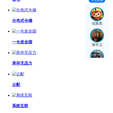
在线客服
分布式仓储
倪惠英
一仓发全国
谢学义
库存无压力
臧阳阳
云配
王晓丹
系统互联
费天驰