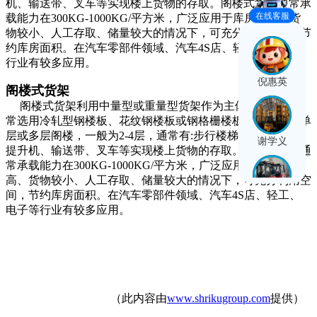
机、输送带、叉车等实现楼上货物的存取。阁楼式货架通常承
在线客服
载能力在300KG-1000KG/平方米，广泛应用于库房较高、货
物较小、人工存取、储量较大的情况下，可充分利用空间，节
约库房面积。在汽车零部件领域、汽车4S店、轻工、电子等
行业有较多应用。 ​
倪惠英
阁楼式货架
阁楼式货架利用中量型或重量型货架作为主体，楼面板通
常选用冷轧型钢楼板、花纹钢楼板或钢格栅楼板。可设计成单
层或多层阁楼，一般为2-4层，通常有:步行楼梯、升降平台、
谢学义
提升机、输送带、叉车等实现楼上货物的存取。阁楼式货架通
常承载能力在300KG-1000KG/平方米，广泛应用于库房较
高、货物较小、人工存取、储量较大的情况下，可充分利用空
间，节约库房面积。在汽车零部件领域、汽车4S店、轻工、
臧阳阳
电子等行业有较多应用。
王晓丹
（此内容由
www.shrikugroup.com
提供）